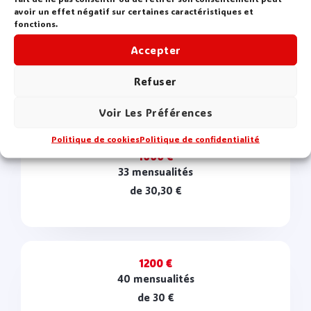
avoir un effet négatif sur certaines caractéristiques et
fonctions.
Accepter
800 €
26 mensualités
Refuser
de 30,77 €
Voir Les Préférences
Politique de cookies
Politique de confidentialité
1000 €
33 mensualités
de 30,30 €
1200 €
40 mensualités
de 30 €