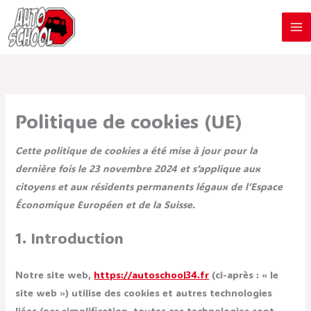
Consent
Consent
Consent
Consent
Consent
Consent
Consent
Consent
Marketin
Aller
to
to
to
to
to
to
to
to
au
service
service
service
service
service
service
service
service
contenu
wordpress
join.chat
elementor
google-
google-
google-
facebook
divers
fonts
recaptcha
maps
Politique de cookies (UE)
Cette politique de cookies a été mise à jour pour la
dernière fois le 23 novembre 2024 et s’applique aux
citoyens et aux résidents permanents légaux de l’Espace
Économique Européen et de la Suisse.
1. Introduction
Notre site web,
https://autoschool34.fr
(ci-après : « le
site web ») utilise des cookies et autres technologies
liées (par simplification, toutes ces technologies sont